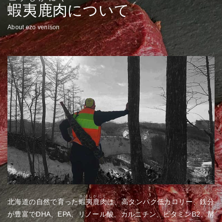
蝦夷鹿肉
について
About ezo venison
エゾしかにく
北海道の自然で育った
蝦夷鹿肉
は、高タンパク低カロリー、鉄分
が豊富でDHA、EPA、リノール酸、カルニチン、ビタミンB2、酵