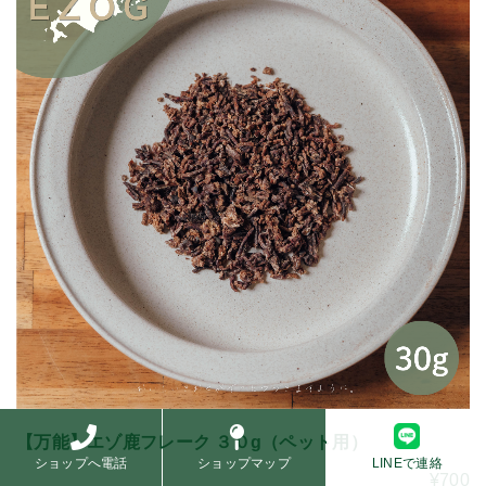
【万能】エゾ鹿フレーク ３０g（ペット用）
ショップへ電話
ショップマップ
LINEで連絡
¥700