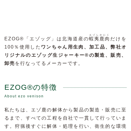
エゾしかにく
EZOG®「エゾッグ」は北海道産
の
蝦夷鹿肉
だけを
100％使用した
ワンちゃん用生肉、加工品、弊社オ
リジナルのエゾッグ生ジャーキー®の
製造、販売、
卸売
を行なってるメーカーです。
EZOG®の特徴
About ezo venison
私たちは、エゾ鹿の解体から製品の製造・販売に至
るまで、すべての工程を自社で一貫して行っていま
す。狩猟後すぐに解体・処理を行い、衛生的な環境